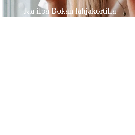
Jaa iloa Bokan lahjakortilla
Rakastuitko balkanilaiseen ruokaan? Jaa iloa ja balkanilaisen ruoan
lämpöä Ravintola Bokan lahjakortilla!
ILAHDUTA LAHJAKORTILLA
Kuopio
Koljonniemenkatu 2
70110 Kuopio
Puh.
050 570 7103
Ma-la 12-22
su suljettu