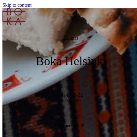
Skip to content
Lounas
Boka Helsinki
Ma-la 16-22
su suljettu
Hämeentie 20